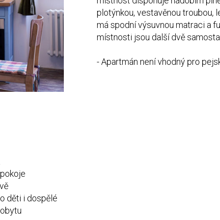
místnost disponuje nádobím plně
plotýnkou, vestavěnou troubou, l
má spodní výsuvnou matraci a fun
místnosti jsou další dvě samosta
- Apartmán není vhodný pro pej
i
a
 pokoje
uvě
ro děti i dospělé
pobytu