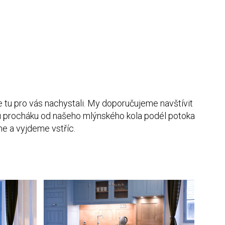
sme tu pro vás nachystali. My doporučujeme navštívit
ou procháku od našeho mlýnského kola podél potoka
me a vyjdeme vstříc.