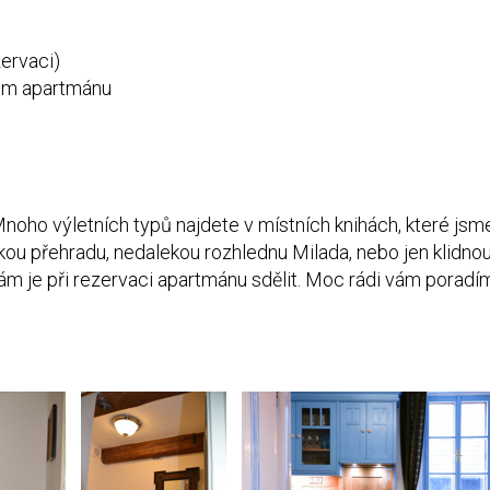
zervaci)
ém apartmánu
tí. Mnoho výletních typů najdete v místních knihách, které j
kou přehradu, nedalekou rozhlednu Milada, nebo jen klidn
ám je při rezervaci apartmánu sdělit. Moc rádi vám poradí