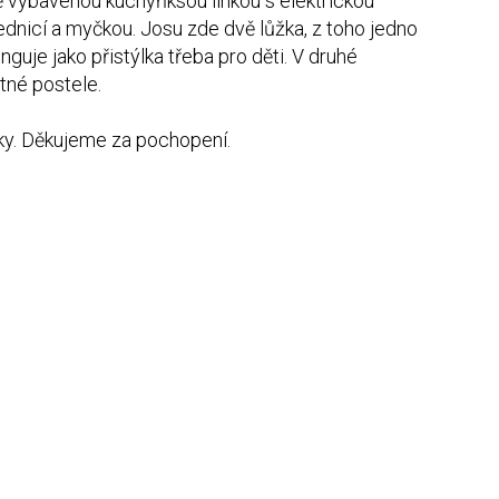
 vybavenou kuchyňksou linkou s elektrickou
ednicí a myčkou. Josu zde dvě lůžka, z toho jedno
guje jako přistýlka třeba pro děti. V druhé
tné postele.
sky. Děkujeme za pochopení.