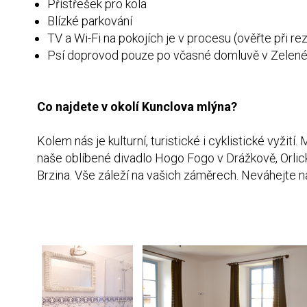
Přístřešek pro kola
Blízké parkování
TV a Wi-Fi na pokojích je v procesu (ověřte při re
Psí doprovod pouze po včasné domluvě v Zelen
Co najdete v okolí Kunclova mlýna?
Kolem nás je kulturní, turistické i cyklistické vyži
naše oblíbené divadlo Hogo Fogo v Drážkově, Orlic
Brzina. Vše záleží na vašich záměrech. Neváhejte n