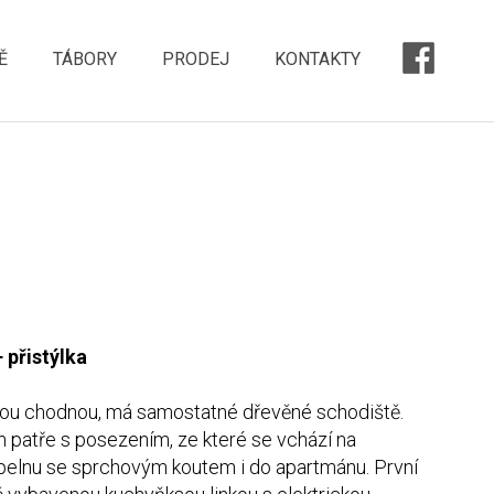
Ě
TÁBORY
PRODEJ
KONTAKTY
 přistýlka
ou chodnou, má samostatné dřevěné schodiště.
 patře s posezením, ze které se vchází na
upelnu se sprchovým koutem i do apartmánu. První